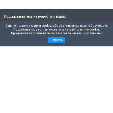
Подписывайтесь на новости и акции:
Сайт использует файлы cookie, обрабатываемые вашим браузером.
Подробнее об этом вы можете узнать в
Политике cookie
.
Продолжая использовать сайт вы соглашаетесь с условиями
Принять
Компания
Поддержка
Маркетинг
Наши контакты
8 383 299-30-45
Ежедневно: с 06:00 до 14:00
по Московскому времени