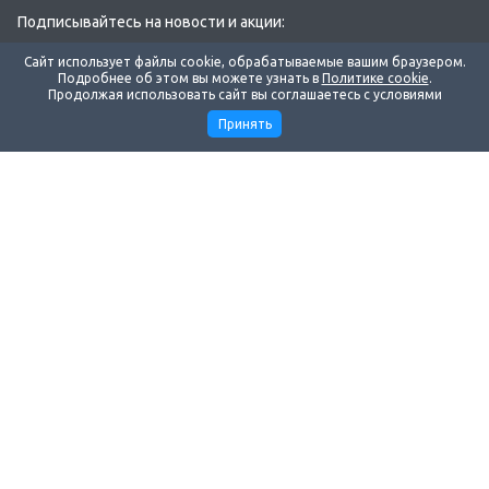
Подписывайтесь на новости и акции:
Сайт использует файлы cookie, обрабатываемые вашим браузером.
Подробнее об этом вы можете узнать в
Политике cookie
.
Продолжая использовать сайт вы соглашаетесь с условиями
Принять
Компания
Поддержка
Маркетинг
Наши контакты
8 383 299-30-45
Ежедневно: с 06:00 до 14:00
по Московскому времени
Новосибирск, ул. Николая Островского, 111 к11