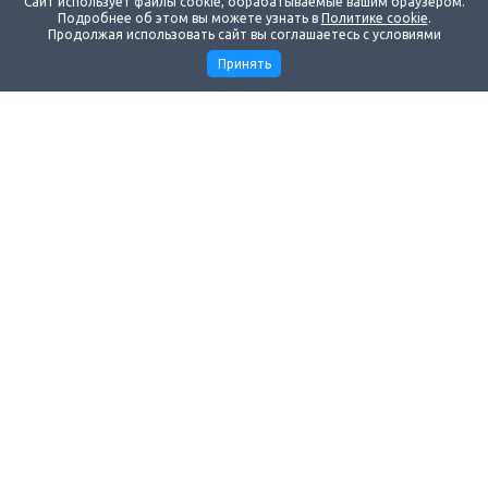
Сайт использует файлы cookie, обрабатываемые вашим браузером.
Подробнее об этом вы можете узнать в
Политике cookie
.
Продолжая использовать сайт вы соглашаетесь с условиями
Принять
Компания
Поддержка
Маркетинг
Наши контакты
8 383 299-30-45
Ежедневно: с 06:00 до 14:00
по Московскому времени
Новосибирск, ул. Николая Островского, 111 к11
sales1@svtrus.ru