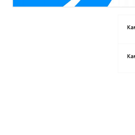
Ка
Ка