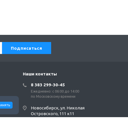
Наши контакты
8 383 299-30-45
Ежедневно: с 06:00 до 14:00
по Московскому времени
инять
Новосибирск, ул. Николая
Островского, 111 к11
sales1@svtrus.ru