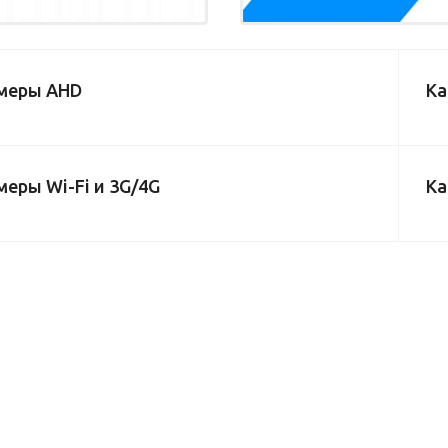
меры AHD
Ка
меры Wi-Fi и 3G/4G
Ка