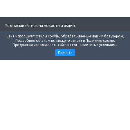
Подписывайтесь на новости и акции:
Сайт использует файлы cookie, обрабатываемые вашим браузером.
Подробнее об этом вы можете узнать в
Политике cookie
.
Продолжая использовать сайт вы соглашаетесь с условиями
Принять
Компания
Поддержка
Маркетинг
Наши контакты
8 383 299-30-45
Ежедневно: с 06:00 до 14:00
по Московскому времени